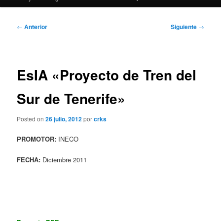
Navegación
←
Anterior
Siguiente
→
de
entradas
EsIA «Proyecto de Tren del
Sur de Tenerife»
Posted on
26 julio, 2012
por
crks
PROMOTOR:
INECO
FECHA:
Diciembre 2011