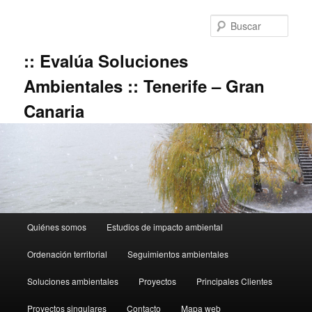
Ir
al
Busc
contenido
principal
:: Evalúa Soluciones
Ambientales :: Tenerife – Gran
Canaria
Menú
Quiénes somos
Estudios de impacto ambiental
principal
Ordenación territorial
Seguimientos ambientales
Soluciones ambientales
Proyectos
Principales Clientes
Proyectos singulares
Contacto
Mapa web