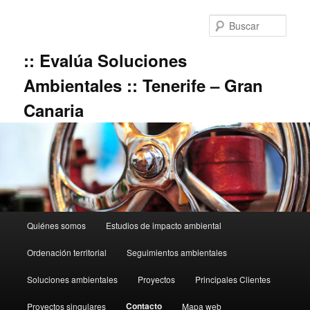
Ir
al
Busc
contenido
principal
:: Evalúa Soluciones
Ambientales :: Tenerife – Gran
Canaria
Menú
Quiénes somos
Estudios de impacto ambiental
principal
Ordenación territorial
Seguimientos ambientales
Soluciones ambientales
Proyectos
Principales Clientes
Contacto
Proyectos singulares
Mapa web