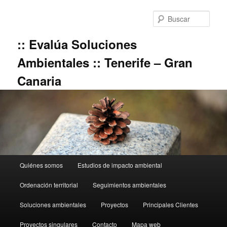
Ir
al
Busc
contenido
principal
:: Evalúa Soluciones
Ambientales :: Tenerife – Gran
Canaria
Menú
Quiénes somos
Estudios de impacto ambiental
principal
Ordenación territorial
Seguimientos ambientales
Soluciones ambientales
Proyectos
Principales Clientes
Proyectos singulares
Contacto
Mapa web