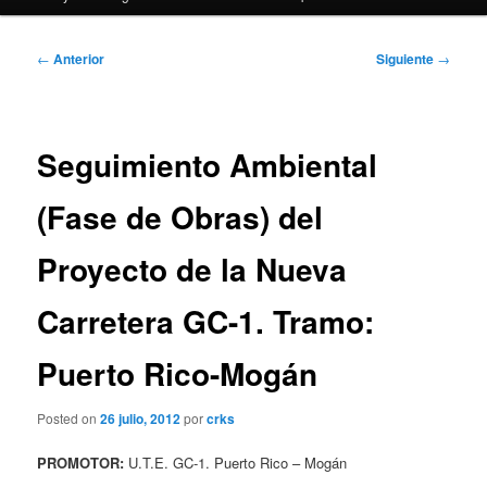
Navegación
←
Anterior
Siguiente
→
de
entradas
Seguimiento Ambiental
(Fase de Obras) del
Proyecto de la Nueva
Carretera GC-1. Tramo:
Puerto Rico-Mogán
Posted on
26 julio, 2012
por
crks
PROMOTOR:
U.T.E. GC-1. Puerto Rico – Mogán