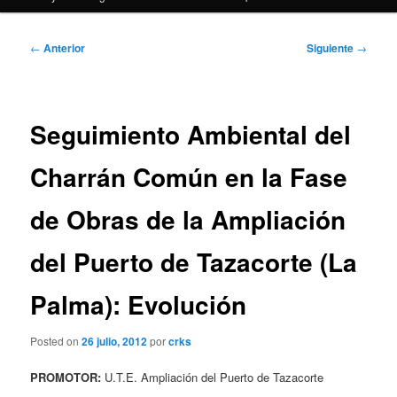
Navegación
←
Anterior
Siguiente
→
de
entradas
Seguimiento Ambiental del
Charrán Común en la Fase
de Obras de la Ampliación
del Puerto de Tazacorte (La
Palma): Evolución
Posted on
26 julio, 2012
por
crks
PROMOTOR:
U.T.E. Ampliación del Puerto de Tazacorte