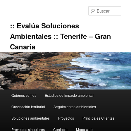
Ir
al
Busc
contenido
principal
:: Evalúa Soluciones
Ambientales :: Tenerife – Gran
Canaria
Menú
Quiénes somos
Estudios de impacto ambiental
principal
Ordenación territorial
Seguimientos ambientales
Soluciones ambientales
Proyectos
Principales Clientes
Proyectos singulares
Contacto
Mapa web