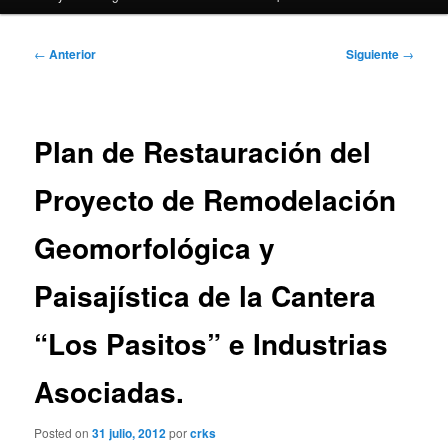
Navegación
←
Anterior
Siguiente
→
de
entradas
Plan de Restauración del
Proyecto de Remodelación
Geomorfológica y
Paisajística de la Cantera
“Los Pasitos” e Industrias
Asociadas.
Posted on
31 julio, 2012
por
crks