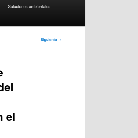
Soluciones ambientales
Siguiente
→
e
del
 el