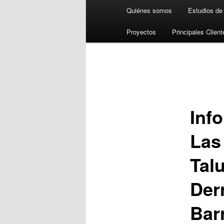
Menú
Quiénes somos
Estudios de
principal
Proyectos
Principales Client
Navegación
de
entradas
Inf
Las
Tal
Der
Bar