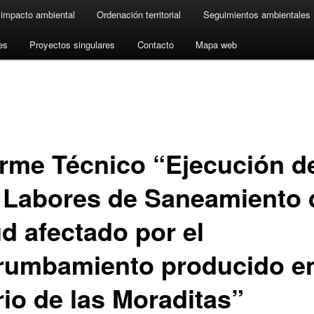
 impacto ambiental
Ordenación territorial
Seguimientos ambientales
es
Proyectos singulares
Contacto
Mapa web
orme Técnico “Ejecución d
 Labores de Saneamiento 
ud afectado por el
rumbamiento producido en
rio de las Moraditas”