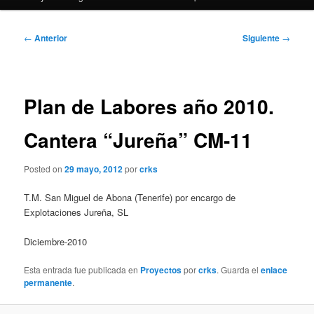
Navegación
←
Anterior
Siguiente
→
de
entradas
Plan de Labores año 2010.
Cantera “Jureña” CM-11
Posted on
29 mayo, 2012
por
crks
T.M. San Miguel de Abona (Tenerife) por encargo de
Explotaciones Jureña, SL
Diciembre-2010
Esta entrada fue publicada en
Proyectos
por
crks
. Guarda el
enlace
permanente
.