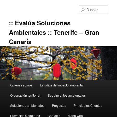
Ir
al
Busc
contenido
principal
:: Evalúa Soluciones
Ambientales :: Tenerife – Gran
Canaria
Menú
Quiénes somos
Estudios de impacto ambiental
principal
Ordenación territorial
Seguimientos ambientales
Soluciones ambientales
Proyectos
Principales Clientes
Proyectos singulares
Contacto
Mapa web