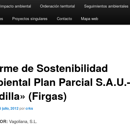
 impacto ambiental
Ordenación territorial
Seguimientos ambientales
es
Proyectos singulares
Contacto
Mapa web
orme de Sostenibilidad
iental Plan Parcial S.A.U.
illa» (Firgas)
6 julio, 2012
por
crks
OR:
Vagoliana, S.L.