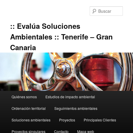
Ir
al
Busc
contenido
principal
:: Evalúa Soluciones
Ambientales :: Tenerife – Gran
Canaria
Menú
Quiénes somos
Estudios de impacto ambiental
principal
Ordenación territorial
Seguimientos ambientales
Soluciones ambientales
Proyectos
Principales Clientes
Proyectos singulares
Contacto
Mapa web