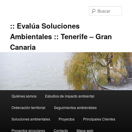
Ir
al
Busc
contenido
principal
:: Evalúa Soluciones
Ambientales :: Tenerife – Gran
Canaria
Menú
Quiénes somos
Estudios de impacto ambiental
principal
Ordenación territorial
Seguimientos ambientales
Soluciones ambientales
Proyectos
Principales Clientes
Proyectos singulares
Contacto
Mapa web