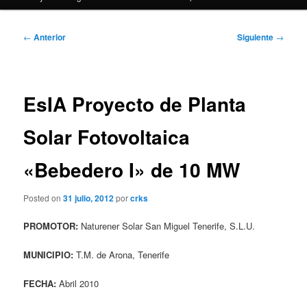
Navegación
←
Anterior
Siguiente
→
de
entradas
EsIA Proyecto de Planta
Solar Fotovoltaica
«Bebedero I» de 10 MW
Posted on
31 julio, 2012
por
crks
PROMOTOR:
Naturener Solar San Miguel Tenerife, S.L.U.
MUNICIPIO:
T.M. de Arona, Tenerife
FECHA:
Abril 2010